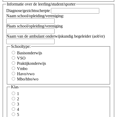
Informatie over de leerling/student/sporter
Diagnose/gezichtsscherpte
Naam school/opleiding/vereniging:
Plaats school/opleiding/vereniging
Naam van de ambulant onderwijskundig begeleider (aob'er)
Schooltype:
Basisonderwijs
VSO
Praktijkonderwijs
Vmbo
Havo/vwo
Mbo/hbo/wo
Klas
1
2
3
4
5