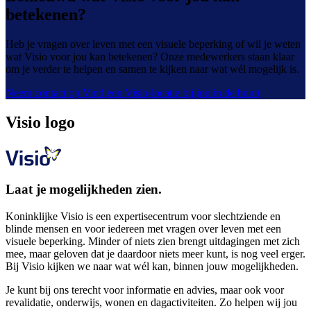
betekenen?
Heb je vragen over leven met een visuele beperking of wil je weten
wat Visio voor jou kan betekenen? Onze medewerkers staan klaar
om je verder te helpen en samen te kijken naar wat wél mogelijk is.
Neem contact op
Vind een Visio-locatie bij jou in de buurt
Visio logo
Laat je mogelijkheden zien.
Koninklijke Visio is een expertisecentrum voor slechtziende en
blinde mensen en voor iedereen met vragen over leven met een
visuele beperking. Minder of niets zien brengt uitdagingen met zich
mee, maar geloven dat je daardoor niets meer kunt, is nog veel erger.
Bij Visio kijken we naar wat wél kan, binnen jouw mogelijkheden.
Je kunt bij ons terecht voor informatie en advies, maar ook voor
revalidatie, onderwijs, wonen en dagactiviteiten. Zo helpen wij jou