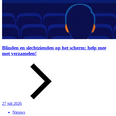
Blinden en slechtzienden op het scherm: help mee
met verzamelen!
27 juli 2026
Nieuws