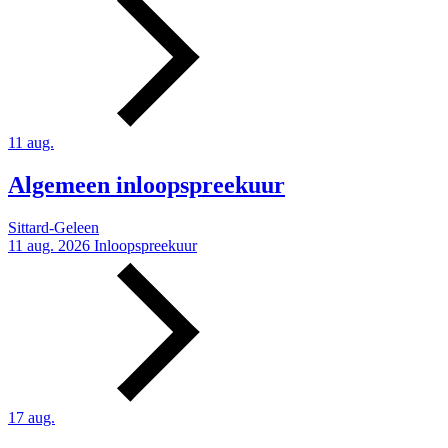
11
aug.
Algemeen inloopspreekuur
Sittard-Geleen
11 aug. 2026
Inloopspreekuur
17
aug.