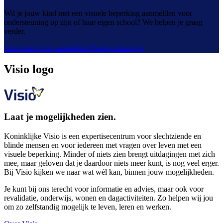
Wil je jouw kind met een visuele beperking aanmelden voor
ondersteuning op zijn of haar eigen school? We helpen je graag
verder.
Lees meer over aanmelden
Neem contact op
Visio logo
Laat je mogelijkheden zien.
Koninklijke Visio is een expertisecentrum voor slechtziende en
blinde mensen en voor iedereen met vragen over leven met een
visuele beperking. Minder of niets zien brengt uitdagingen met zich
mee, maar geloven dat je daardoor niets meer kunt, is nog veel erger.
Bij Visio kijken we naar wat wél kan, binnen jouw mogelijkheden.
Je kunt bij ons terecht voor informatie en advies, maar ook voor
revalidatie, onderwijs, wonen en dagactiviteiten. Zo helpen wij jou
om zo zelfstandig mogelijk te leven, leren en werken.