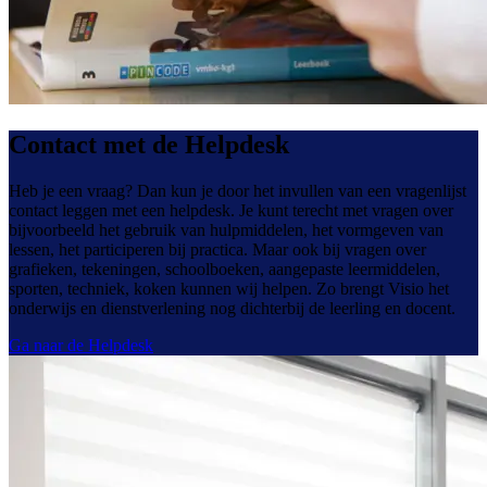
Contact met de Helpdesk
Heb je een vraag? Dan kun je door het invullen van een vragenlijst
contact leggen met een helpdesk. Je kunt terecht met vragen over
bijvoorbeeld het gebruik van hulpmiddelen, het vormgeven van
lessen, het participeren bij practica. Maar ook bij vragen over
grafieken, tekeningen, schoolboeken, aangepaste leermiddelen,
sporten, techniek, koken kunnen wij helpen. Zo brengt Visio het
onderwijs en dienstverlening nog dichterbij de leerling en docent.
Ga naar de Helpdesk