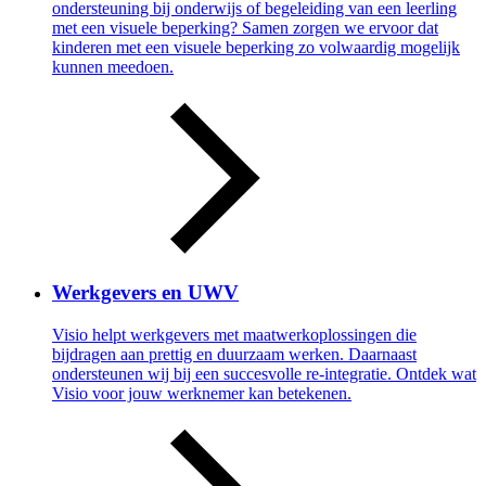
ondersteuning bij onderwijs of begeleiding van een leerling
met een visuele beperking? Samen zorgen we ervoor dat
kinderen met een visuele beperking zo volwaardig mogelijk
kunnen meedoen.
Werkgevers en UWV
Visio helpt werkgevers met maatwerkoplossingen die
bijdragen aan prettig en duurzaam werken. Daarnaast
ondersteunen wij bij een succesvolle re-integratie. Ontdek wat
Visio voor jouw werknemer kan betekenen.