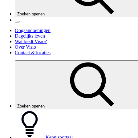
Zoeken openen
Oogaandoeningen
Dagelijks leven
Wat biedt Visio?
Over Visio
Contact & locaties
Zoeken openen
Kennisportaal