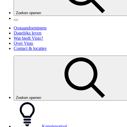
Zoeken openen
Oogaandoeningen
Dagelijks leven
Wat biedt Visio?
Over Visio
Contact & locaties
Zoeken openen
Kennisportaal