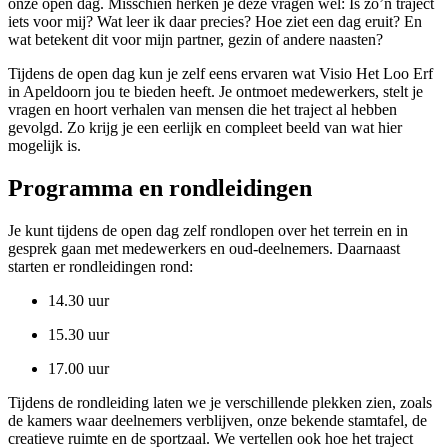
onze open dag. Misschien herken je deze vragen wel: Is zo’n traject
iets voor mij? Wat leer ik daar precies? Hoe ziet een dag eruit? En
wat betekent dit voor mijn partner, gezin of andere naasten?
Tijdens de open dag kun je zelf eens ervaren wat Visio Het Loo Erf
in Apeldoorn jou te bieden heeft. Je ontmoet medewerkers, stelt je
vragen en hoort verhalen van mensen die het traject al hebben
gevolgd. Zo krijg je een eerlijk en compleet beeld van wat hier
mogelijk is.
Programma en rondleidingen
Je kunt tijdens de open dag zelf rondlopen over het terrein en in
gesprek gaan met medewerkers en oud-deelnemers. Daarnaast
starten er rondleidingen rond:
14.30 uur
15.30 uur
17.00 uur
Tijdens de rondleiding laten we je verschillende plekken zien, zoals
de kamers waar deelnemers verblijven, onze bekende stamtafel, de
creatieve ruimte en de sportzaal. We vertellen ook hoe het traject