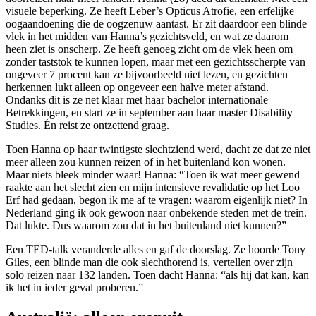
visuele beperking. Ze heeft Leber’s Opticus Atrofie, een erfelijke
oogaandoening die de oogzenuw aantast. Er zit daardoor een blinde
vlek in het midden van Hanna’s gezichtsveld, en wat ze daarom
heen ziet is onscherp. Ze heeft genoeg zicht om de vlek heen om
zonder taststok te kunnen lopen, maar met een gezichtsscherpte van
ongeveer 7 procent kan ze bijvoorbeeld niet lezen, en gezichten
herkennen lukt alleen op ongeveer een halve meter afstand.
Ondanks dit is ze net klaar met haar bachelor internationale
Betrekkingen, en start ze in september aan haar master Disability
Studies. Én reist ze ontzettend graag.
Toen Hanna op haar twintigste slechtziend werd, dacht ze dat ze niet
meer alleen zou kunnen reizen of in het buitenland kon wonen.
Maar niets bleek minder waar! Hanna: “Toen ik wat meer gewend
raakte aan het slecht zien en mijn intensieve revalidatie op het Loo
Erf had gedaan, begon ik me af te vragen: waarom eigenlijk niet? In
Nederland ging ik ook gewoon naar onbekende steden met de trein.
Dat lukte. Dus waarom zou dat in het buitenland niet kunnen?”
Een TED-talk veranderde alles en gaf de doorslag. Ze hoorde Tony
Giles, een blinde man die ook slechthorend is, vertellen over zijn
solo reizen naar 132 landen. Toen dacht Hanna: “als hij dat kan, kan
ik het in ieder geval proberen.”