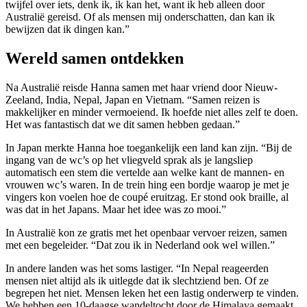
twijfel over iets, denk ik, ik kan het, want ik heb alleen door
Australië gereisd. Of als mensen mij onderschatten, dan kan ik
bewijzen dat ik dingen kan.”
Wereld samen ontdekken
Na Australië reisde Hanna samen met haar vriend door Nieuw-
Zeeland, India, Nepal, Japan en Vietnam. “Samen reizen is
makkelijker en minder vermoeiend. Ik hoefde niet alles zelf te doen.
Het was fantastisch dat we dit samen hebben gedaan.”
In Japan merkte Hanna hoe toegankelijk een land kan zijn. “Bij de
ingang van de wc’s op het vliegveld sprak als je langsliep
automatisch een stem die vertelde aan welke kant de mannen- en
vrouwen wc’s waren. In de trein hing een bordje waarop je met je
vingers kon voelen hoe de coupé eruitzag. Er stond ook braille, al
was dat in het Japans. Maar het idee was zo mooi.”
In Australië kon ze gratis met het openbaar vervoer reizen, samen
met een begeleider. “Dat zou ik in Nederland ook wel willen.”
In andere landen was het soms lastiger. “In Nepal reageerden
mensen niet altijd als ik uitlegde dat ik slechtziend ben. Of ze
begrepen het niet. Mensen leken het een lastig onderwerp te vinden.
We hebben een 10-daagse wandeltocht door de Himalaya gemaakt