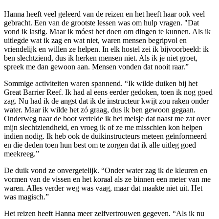
Hanna heeft veel geleerd van de reizen en het heeft haar ook veel
gebracht. Een van de grootste lessen was om hulp vragen. "Dat
vond ik lastig. Maar ik móest het doen om dingen te kunnen. Als ik
uitlegde wat ik zag en wat niet, waren mensen begripvol en
vriendelijk en willen ze helpen. In elk hostel zei ik bijvoorbeeld: ik
ben slechtziend, dus ik herken mensen niet. Als ik je niet groet,
spreek me dan gewoon aan. Mensen vonden dat nooit raar.”
Sommige activiteiten waren spannend. “Ik wilde duiken bij het
Great Barrier Reef. Ik had al eens eerder gedoken, toen ik nog goed
zag. Nu had ik de angst dat ik de instructeur kwijt zou raken onder
water. Maar ik wilde het zó graag, dus ik ben gewoon gegaan.
Onderweg naar de boot vertelde ik het meisje dat naast me zat over
mijn slechtziendheid, en vroeg ik of ze me misschien kon helpen
indien nodig. Ik heb ook de duikinstructeurs meteen geïnformeerd
en die deden toen hun best om te zorgen dat ik alle uitleg goed
meekreeg.”
De duik vond ze onvergetelijk. “Onder water zag ik de kleuren en
vormen van de vissen en het koraal als ze binnen een meter van me
waren. Alles verder weg was vaag, maar dat maakte niet uit. Het
was magisch.”
Het reizen heeft Hanna meer zelfvertrouwen gegeven. “Als ik nu