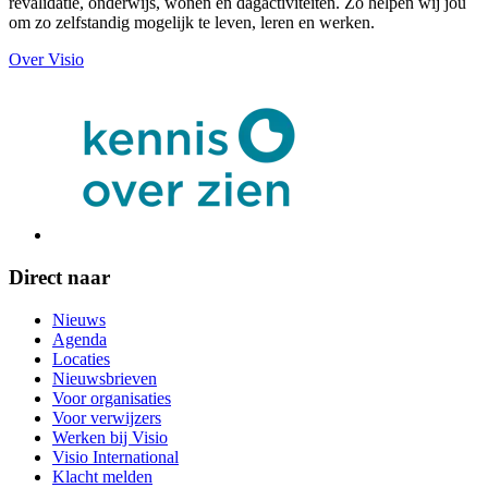
revalidatie, onderwijs, wonen en dagactiviteiten. Zo helpen wij jou
om zo zelfstandig mogelijk te leven, leren en werken.
Over Visio
Direct naar
Nieuws
Agenda
Locaties
Nieuwsbrieven
Voor organisaties
Voor verwijzers
Werken bij Visio
Visio International
Klacht melden