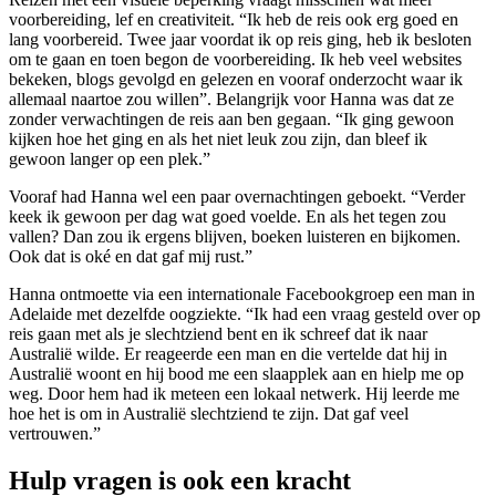
voorbereiding, lef en creativiteit. “Ik heb de reis ook erg goed en
lang voorbereid. Twee jaar voordat ik op reis ging, heb ik besloten
om te gaan en toen begon de voorbereiding. Ik heb veel websites
bekeken, blogs gevolgd en gelezen en vooraf onderzocht waar ik
allemaal naartoe zou willen”. Belangrijk voor Hanna was dat ze
zonder verwachtingen de reis aan ben gegaan. “Ik ging gewoon
kijken hoe het ging en als het niet leuk zou zijn, dan bleef ik
gewoon langer op een plek.”
Vooraf had Hanna wel een paar overnachtingen geboekt. “Verder
keek ik gewoon per dag wat goed voelde. En als het tegen zou
vallen? Dan zou ik ergens blijven, boeken luisteren en bijkomen.
Ook dat is oké en dat gaf mij rust.”
Hanna ontmoette via een internationale Facebookgroep een man in
Adelaide met dezelfde oogziekte. “Ik had een vraag gesteld over op
reis gaan met als je slechtziend bent en ik schreef dat ik naar
Australië wilde. Er reageerde een man en die vertelde dat hij in
Australië woont en hij bood me een slaapplek aan en hielp me op
weg. Door hem had ik meteen een lokaal netwerk. Hij leerde me
hoe het is om in Australië slechtziend te zijn. Dat gaf veel
vertrouwen.”
Hulp vragen is ook een kracht