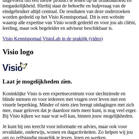
uitgevoerd om een nieuw product te testen op de bruikbaarheid en
toegankelijkheid. Hierbij staat de behoefte en hulpvraag van de
eindgebruiker altijd centraal. De resultaten van deze onderzoeken
worden gedeeld op het Visio Kennisportaal. Dit is een website
waarop alle expertise van Visio wordt gedeeld en voor jou als cliënt,
leerling, maar ook begeleider en adviseur beschikbaar is.
Visio Kennisportaal
VisioLab in de praktijk (video)
Visio logo
Laat je mogelijkheden zien.
Koninklijke Visio is een expertisecentrum voor slechtziende en
blinde mensen en voor iedereen met vragen over leven met een
visuele beperking. Minder of niets zien brengt uitdagingen met zich
mee, maar geloven dat je daardoor niets meer kunt, is nog veel erger.
Bij Visio kijken we naar wat wél kan, binnen jouw mogelijkheden.
Je kunt bij ons terecht voor informatie en advies, maar ook voor
revalidatie, onderwijs, wonen en dagactiviteiten. Zo helpen wij jou
om zo zelfstandig mogelijk te leven, leren en werken.