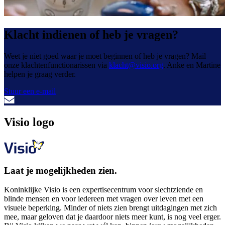
Klacht indienen of heb je vragen?
Weet je niet goed waar je moet beginnen of heb je vragen? Mail
onze klachtenfunctionarissen via
klacht@visio.org
. Anke en Martine
helpen je graag verder.
Stuur een e-mail
Visio logo
Laat je mogelijkheden zien.
Koninklijke Visio is een expertisecentrum voor slechtziende en
blinde mensen en voor iedereen met vragen over leven met een
visuele beperking. Minder of niets zien brengt uitdagingen met zich
mee, maar geloven dat je daardoor niets meer kunt, is nog veel erger.