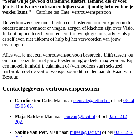
“Soms wil je gewoon dat iemand luistert. Iemand die er voor
jóu is. Dat is onze rol: samen kijken wat jij nodig hebt en hoe je
verder kunt.”
– Caroline ten Cate, vertrouwenspersoon
De vertrouwenspersonen bieden een luisterend oor en zijn er om te
ondersteunen wanneer er vragen, zorgen of klachten zijn over Visio.
Je kunt bij hen terecht voor een vertrouwelijk gesprek, advies als je
er zelf even niet uitkomt of hulp bij het verwoorden van jouw
ervaringen.
Alles wat je met een vertrouwenspersoon bespreekt, blijft tussen jou
en haar. Tenzij het met jouw toestemming gedeeld mag worden. Bij
een mogelijk misdrijf, calamiteit of (vermoedens van) seksueel
misbruik moet de vertrouwenspersoon dit melden aan de Raad van
Bestuur.
Contactgegevens vertrouwenspersonen
Caroline ten Cate.
Mail naar
ctencate@telfort.nl
of bel
06 54
65 05 05.
Maja Bakker.
Mail naar
bureau@facit.nl
of bel
0251 212
202
.
Sabine van Pelt.
Mail naar:
bureau@facit.nl
of bel
0251 212