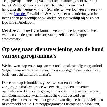
Tegelijkertijd hebben zij vanaf het begin duidelijkheid over hun
traject. Zo zorgen we voor een efficiënte en kwalitatief
hoogwaardige zorgervaring. Deze nieuwe werkwijzen gelden voor
al onze
Locaties
Revalidatie & Advies, met uitzondering van het
intensief en persoonlijk ontwikkeltraject met verblijf bij Visio het
Loo Erf in Apeldoorn.
Met deze vernieuwingen kunnen we ook in de toekomst blijven
voldoen aan de groeiende zorgvraag, zelfs in een krappe
arbeidsmarkt.
Op weg naar dienstverlening aan de hand
van zorgprogramma's
We bouwen stap voor stap aan een toekomstbestendig zorgaanbod.
Volgend jaar werken we toe naar een volledige dienstverlening op
basis van acht zorgprogramma’s.
De eerste stap is inmiddels gezet: we starten met vier
zorgprogramma’s waarmee we ervaring opdoen en verder
optimaliseren. De vier zorgprogramma's waarmee we zijn gestart,
zijn Communicatie, waarin aandacht wordt besteed aan
vaardigheden zoals lezen, het gebruik van digitale hulpmiddelen en
bijvoorbeeld braille. Het zorgprogramma Oriëntatie en Mobiliteit,