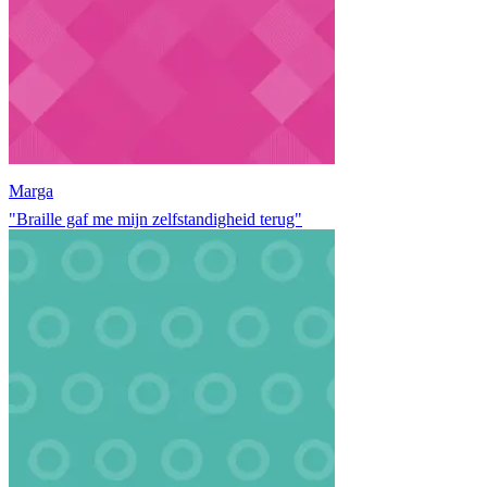
Marga
"Braille gaf me mijn zelfstandigheid terug"