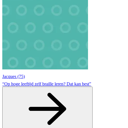
Jacques (75)
“Op hoge leeftijd zelf braille leren? Dat kan best”