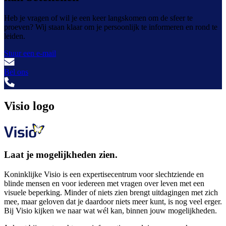
Heb je vragen of wil je een keer langskomen om de sfeer te
proeven? Wij staan klaar om je persoonlijk te informeren en rond te
leiden.
Stuur een e-mail
Bel ons
Visio logo
Laat je mogelijkheden zien.
Koninklijke Visio is een expertisecentrum voor slechtziende en
blinde mensen en voor iedereen met vragen over leven met een
visuele beperking. Minder of niets zien brengt uitdagingen met zich
mee, maar geloven dat je daardoor niets meer kunt, is nog veel erger.
Bij Visio kijken we naar wat wél kan, binnen jouw mogelijkheden.