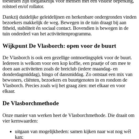
toestellen zijn toegankelijk voor mensen met een visuele beperking,
rolstoel en/of rollator.
Dankzij duidelijke geleidelijnen en herkenbare ondergronden vinden
bezoekers makkelijk de weg. Bewegen in de tuin draagt bij aan
fitheid, stabiliteit én sociaal contact. Bovendien is bewegen in de
tuin onderdeel van het activiteitenprogramma.
Wijkpunt De Vlasborch: open voor de buurt
De Vlasborch is ook een gezellige ontmoetingsplek voor de buurt.
Iedereen is welkom voor een kop koffie, een praatje of om mee te
doen aan activiteiten zoals de breiclub (iedere maandag- en
donderdagmiddag), bingo of dansmiddag. Zo ontstaat een mix van
bewoners, cliënten, bezoekers en buurtgenoten in en rondom de
Vlasborch. Precies zoals wij het graag zien: met elkaar en voor
elkaar.
De Vlasborchmethode
Onze manier van werken heet de Vlasborchmethode. Die draait om
vier kernwaarden:
uitgaan van mogelijkheden: samen kijken naar wat nog wél
kan;