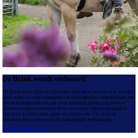
De Brink wordt verbouwd
De Brink is een fijne en bijzondere plek om te wonen en te werken.
Toch staan we voor belangrijke en noodzakelijke veranderingen om
ervoor te zorgen dat we ook in de toekomst goede zorg kunnen
blijven leveren en een mooi leven voor onze cliënten mogelijk is.
Om dat te kunnen doen, gaan we verbouwen. Via de knop
hieronder lees je meer over de aankomende verbouwing.
Verbouwing De Brink