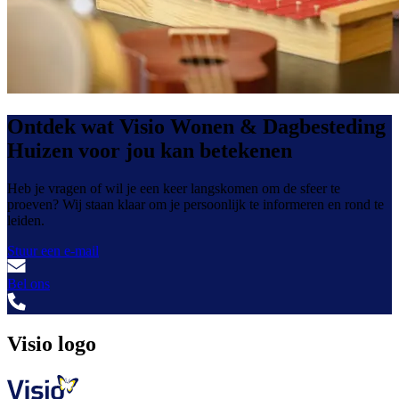
Ontdek wat Visio Wonen & Dagbesteding
Huizen voor jou kan betekenen
Heb je vragen of wil je een keer langskomen om de sfeer te
proeven? Wij staan klaar om je persoonlijk te informeren en rond te
leiden.
Stuur een e-mail
Bel ons
Visio logo