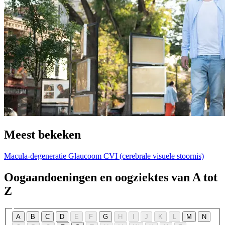
Meest bekeken
Macula-degeneratie
Glaucoom
CVI (cerebrale visuele stoornis)
Oogaandoeningen en oogziektes van A tot
Z
A
B
C
D
E
F
G
H
I
J
K
L
M
N