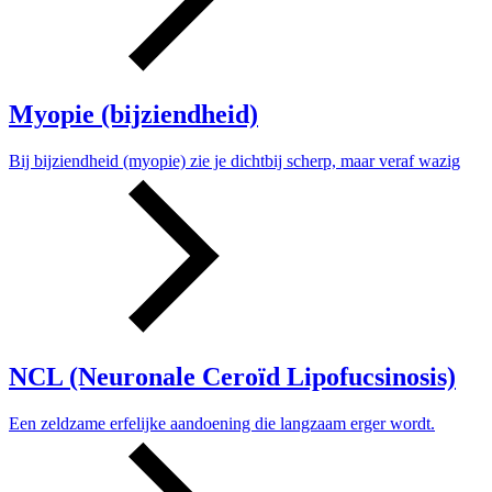
Myopie (bijziendheid)
Bij bijziendheid (myopie) zie je dichtbij scherp, maar veraf wazig
NCL (Neuronale Ceroïd Lipofucsinosis)
Een zeldzame erfelijke aandoening die langzaam erger wordt.