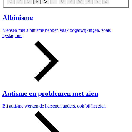
O
P
Q
R
S
T
U
V
W
X
Y
Z
Albinisme
Mensen met albinisme hebben vaak oogafwijkingen, zoals
nystagmus
Autisme en problemen met zien
Bij autisme werken de hersenen anders, ook bij het zien