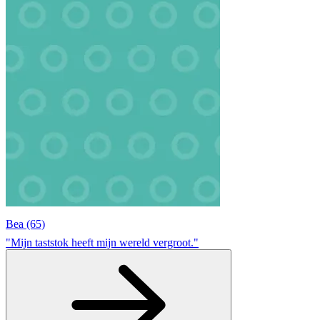
Bea (65)
"Mijn taststok heeft mijn wereld vergroot."