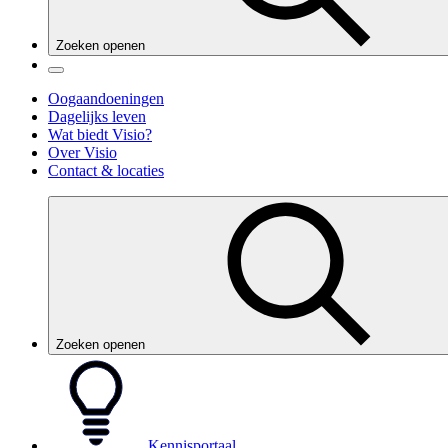
Zoeken openen
Oogaandoeningen
Dagelijks leven
Wat biedt Visio?
Over Visio
Contact & locaties
Zoeken openen
Kennisportaal