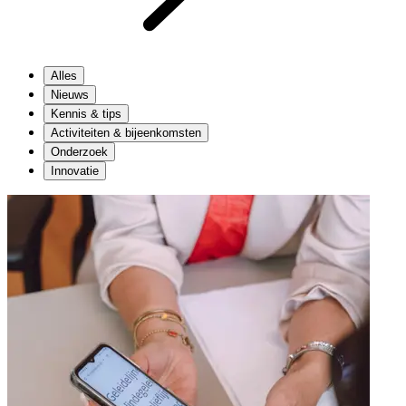
Alles
Nieuws
Kennis & tips
Activiteiten & bijeenkomsten
Onderzoek
Innovatie